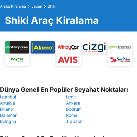
Araba Kiralama
Japan
Shiki
Shiki Araç Kiralama
Dünya Geneli En Popüler Seyahat Noktaları
Istanbul
Izmir
Antalya
Ankara
Milano
Bodrum
Dalaman
Roma
Bologna
Trabzon