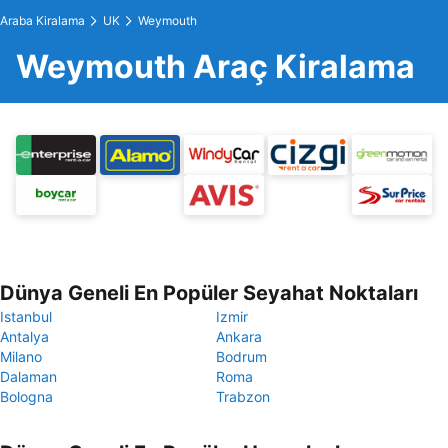
Araba Kiralama
UK
Weymouth
Weymouth Araç Kiralama
Dünya Geneli En Popüler Seyahat Noktaları
Istanbul
Izmir
Antalya
Ankara
Milano
Bodrum
Dalaman
Roma
Bologna
Trabzon