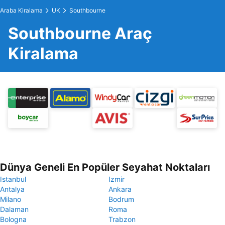
Araba Kiralama
UK
Southbourne
Southbourne Araç
Kiralama
Dünya Geneli En Popüler Seyahat Noktaları
Istanbul
Izmir
Antalya
Ankara
Milano
Bodrum
Dalaman
Roma
Bologna
Trabzon