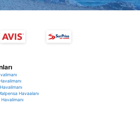
ları
avalimanı
Havalimanı
 Havalimanı
Malpensa Havaalanı
 Havalimanı