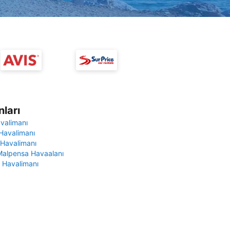
ları
avalimanı
Havalimanı
 Havalimanı
Malpensa Havaalanı
 Havalimanı