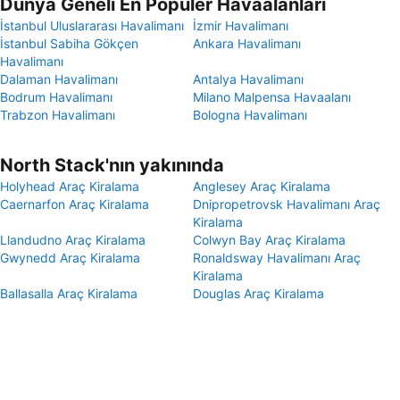
Dünya Geneli En Popüler Havaalanları
İstanbul Uluslararası Havalimanı
İzmir Havalimanı
İstanbul Sabiha Gökçen
Ankara Havalimanı
Havalimanı
Dalaman Havalimanı
Antalya Havalimanı
Bodrum Havalimanı
Milano Malpensa Havaalanı
Trabzon Havalimanı
Bologna Havalimanı
North Stack'nın yakınında
Holyhead Araç Kiralama
Anglesey Araç Kiralama
Caernarfon Araç Kiralama
Dnipropetrovsk Havalimanı Araç
Kiralama
Llandudno Araç Kiralama
Colwyn Bay Araç Kiralama
Gwynedd Araç Kiralama
Ronaldsway Havalimanı Araç
Kiralama
Ballasalla Araç Kiralama
Douglas Araç Kiralama