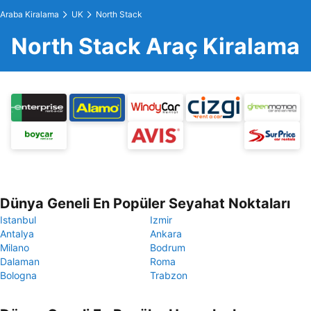
Araba Kiralama
UK
North Stack
North Stack Araç Kiralama
Dünya Geneli En Popüler Seyahat Noktaları
Istanbul
Izmir
Antalya
Ankara
Milano
Bodrum
Dalaman
Roma
Bologna
Trabzon