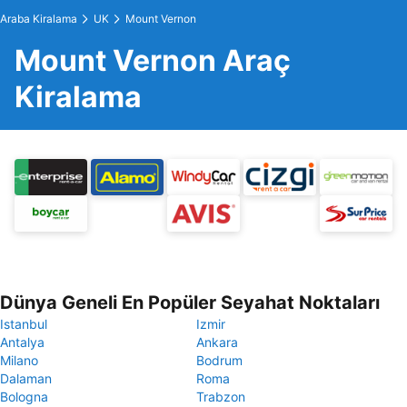
Araba Kiralama
UK
Mount Vernon
Mount Vernon Araç
Kiralama
Dünya Geneli En Popüler Seyahat Noktaları
Istanbul
Izmir
Antalya
Ankara
Milano
Bodrum
Dalaman
Roma
Bologna
Trabzon