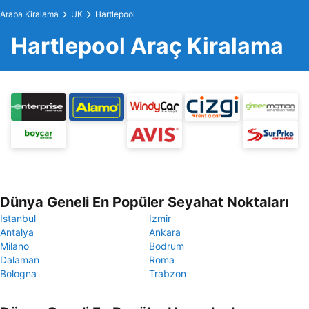
Araba Kiralama
UK
Hartlepool
Hartlepool Araç Kiralama
Dünya Geneli En Popüler Seyahat Noktaları
Istanbul
Izmir
Antalya
Ankara
Milano
Bodrum
Dalaman
Roma
Bologna
Trabzon