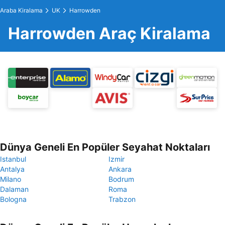
Araba Kiralama
UK
Harrowden
Harrowden Araç Kiralama
Dünya Geneli En Popüler Seyahat Noktaları
Istanbul
Izmir
Antalya
Ankara
Milano
Bodrum
Dalaman
Roma
Bologna
Trabzon