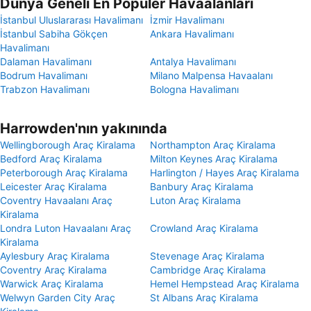
Dünya Geneli En Popüler Havaalanları
İstanbul Uluslararası Havalimanı
İzmir Havalimanı
İstanbul Sabiha Gökçen
Ankara Havalimanı
Havalimanı
Dalaman Havalimanı
Antalya Havalimanı
Bodrum Havalimanı
Milano Malpensa Havaalanı
Trabzon Havalimanı
Bologna Havalimanı
Harrowden'nın yakınında
Wellingborough Araç Kiralama
Northampton Araç Kiralama
Bedford Araç Kiralama
Milton Keynes Araç Kiralama
Peterborough Araç Kiralama
Harlington / Hayes Araç Kiralama
Leicester Araç Kiralama
Banbury Araç Kiralama
Coventry Havaalanı Araç
Luton Araç Kiralama
Kiralama
Londra Luton Havaalanı Araç
Crowland Araç Kiralama
Kiralama
Aylesbury Araç Kiralama
Stevenage Araç Kiralama
Coventry Araç Kiralama
Cambridge Araç Kiralama
Warwick Araç Kiralama
Hemel Hempstead Araç Kiralama
Welwyn Garden City Araç
St Albans Araç Kiralama