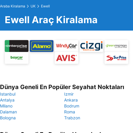
Araba Kiralama
UK
Ewell
Ewell Araç Kiralama
Dünya Geneli En Popüler Seyahat Noktaları
Istanbul
Izmir
Antalya
Ankara
Milano
Bodrum
Dalaman
Roma
Bologna
Trabzon