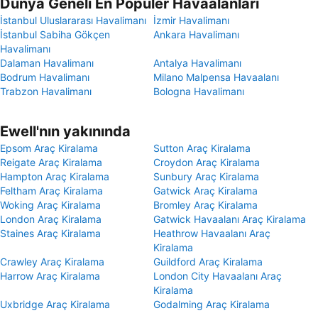
Dünya Geneli En Popüler Havaalanları
İstanbul Uluslararası Havalimanı
İzmir Havalimanı
İstanbul Sabiha Gökçen
Ankara Havalimanı
Havalimanı
Dalaman Havalimanı
Antalya Havalimanı
Bodrum Havalimanı
Milano Malpensa Havaalanı
Trabzon Havalimanı
Bologna Havalimanı
Ewell'nın yakınında
Epsom Araç Kiralama
Sutton Araç Kiralama
Reigate Araç Kiralama
Croydon Araç Kiralama
Hampton Araç Kiralama
Sunbury Araç Kiralama
Feltham Araç Kiralama
Gatwick Araç Kiralama
Woking Araç Kiralama
Bromley Araç Kiralama
London Araç Kiralama
Gatwick Havaalanı Araç Kiralama
Staines Araç Kiralama
Heathrow Havaalanı Araç
Kiralama
Crawley Araç Kiralama
Guildford Araç Kiralama
Harrow Araç Kiralama
London City Havaalanı Araç
Kiralama
Uxbridge Araç Kiralama
Godalming Araç Kiralama