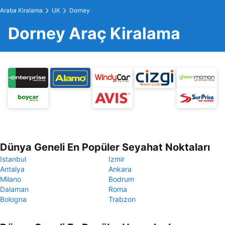
Araba Kiralama
UK
Dorney
Dorney Araç Kiralama
Dünya Geneli En Popüler Seyahat Noktaları
Istanbul
Izmir
Antalya
Ankara
Milano
Bodrum
Dalaman
Roma
Bologna
Trabzon