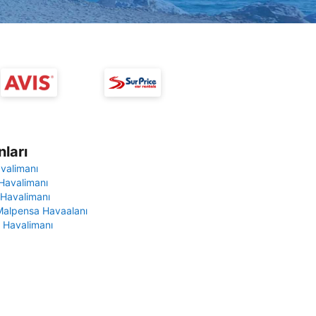
ları
avalimanı
Havalimanı
 Havalimanı
Malpensa Havaalanı
 Havalimanı