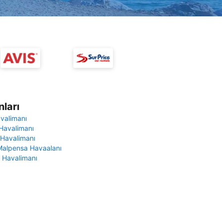
ları
avalimanı
Havalimanı
 Havalimanı
Malpensa Havaalanı
 Havalimanı