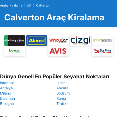
Araba Kiralama
UK
Calverton
Calverton Araç Kiralama
Dünya Geneli En Popüler Seyahat Noktaları
Istanbul
Izmir
Antalya
Ankara
Milano
Bodrum
Dalaman
Roma
Bologna
Trabzon