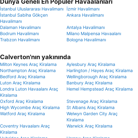
Dünya Geneli En Popüler Havaalanları
İstanbul Uluslararası Havalimanı
İzmir Havalimanı
İstanbul Sabiha Gökçen
Ankara Havalimanı
Havalimanı
Dalaman Havalimanı
Antalya Havalimanı
Bodrum Havalimanı
Milano Malpensa Havaalanı
Trabzon Havalimanı
Bologna Havalimanı
Calverton'nın yakınında
Milton Keynes Araç Kiralama
Aylesbury Araç Kiralama
Northampton Araç Kiralama
Harlington / Hayes Araç Kiralama
Bedford Araç Kiralama
Wellingborough Araç Kiralama
Luton Araç Kiralama
Banbury Araç Kiralama
Londra Luton Havaalanı Araç
Hemel Hempstead Araç Kiralama
Kiralama
Oxford Araç Kiralama
Stevenage Araç Kiralama
High Wycombe Araç Kiralama
St Albans Araç Kiralama
Watford Araç Kiralama
Welwyn Garden City Araç
Kiralama
Coventry Havaalanı Araç
Warwick Araç Kiralama
Kiralama