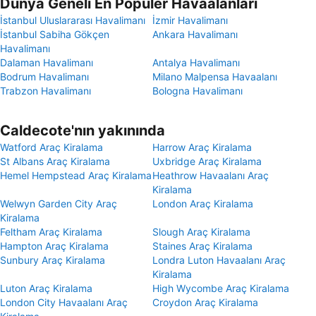
Dünya Geneli En Popüler Havaalanları
İstanbul Uluslararası Havalimanı
İzmir Havalimanı
İstanbul Sabiha Gökçen
Ankara Havalimanı
Havalimanı
Dalaman Havalimanı
Antalya Havalimanı
Bodrum Havalimanı
Milano Malpensa Havaalanı
Trabzon Havalimanı
Bologna Havalimanı
Caldecote'nın yakınında
Watford Araç Kiralama
Harrow Araç Kiralama
St Albans Araç Kiralama
Uxbridge Araç Kiralama
Hemel Hempstead Araç Kiralama
Heathrow Havaalanı Araç
Kiralama
Welwyn Garden City Araç
London Araç Kiralama
Kiralama
Feltham Araç Kiralama
Slough Araç Kiralama
Hampton Araç Kiralama
Staines Araç Kiralama
Sunbury Araç Kiralama
Londra Luton Havaalanı Araç
Kiralama
Luton Araç Kiralama
High Wycombe Araç Kiralama
London City Havaalanı Araç
Croydon Araç Kiralama