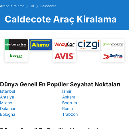
Araba Kiralama
UK
Caldecote
Caldecote Araç Kiralama
Dünya Geneli En Popüler Seyahat Noktaları
Istanbul
Izmir
Antalya
Ankara
Milano
Bodrum
Dalaman
Roma
Bologna
Trabzon