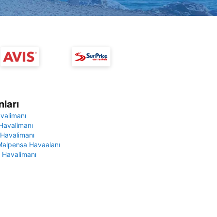
ları
avalimanı
Havalimanı
 Havalimanı
Malpensa Havaalanı
 Havalimanı