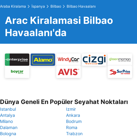
Araba Kiralama
İspanya
Bilbao
Bilbao Havaalanı
Arac Kiralamasi Bilbao
Havaalanı'da
Dünya Geneli En Popüler Seyahat Noktaları
Istanbul
Izmir
Antalya
Ankara
Milano
Bodrum
Dalaman
Roma
Bologna
Trabzon