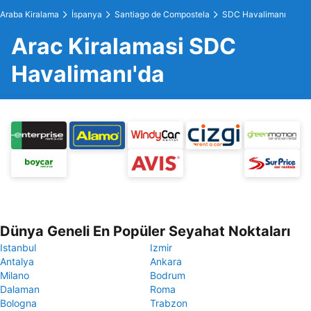
Araba Kiralama
İspanya
Santiago de Compostela
SDC Havalimanı
Arac Kiralamasi SDC
Havalimanı'da
Dünya Geneli En Popüler Seyahat Noktaları
Istanbul
Izmir
Antalya
Ankara
Milano
Bodrum
Dalaman
Roma
Bologna
Trabzon