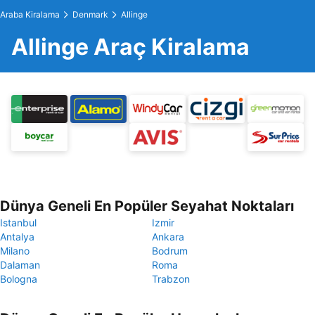
Araba Kiralama
Denmark
Allinge
Allinge Araç Kiralama
Dünya Geneli En Popüler Seyahat Noktaları
Istanbul
Izmir
Antalya
Ankara
Milano
Bodrum
Dalaman
Roma
Bologna
Trabzon