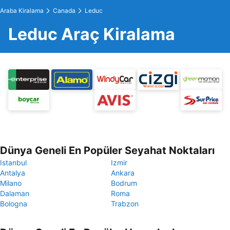
Araba Kiralama
Canada
Leduc
Leduc Araç Kiralama
Dünya Geneli En Popüler Seyahat Noktaları
Istanbul
Izmir
Antalya
Ankara
Milano
Bodrum
Dalaman
Roma
Bologna
Trabzon