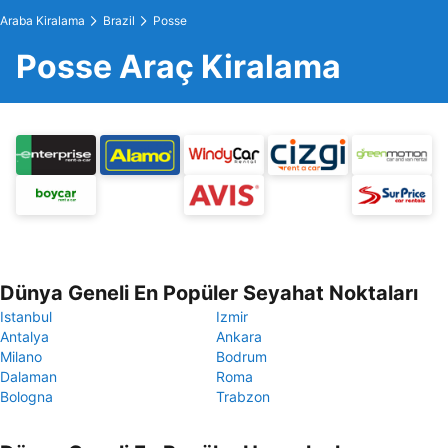
Araba Kiralama
Brazil
Posse
Posse Araç Kiralama
Dünya Geneli En Popüler Seyahat Noktaları
Istanbul
Izmir
Antalya
Ankara
Milano
Bodrum
Dalaman
Roma
Bologna
Trabzon