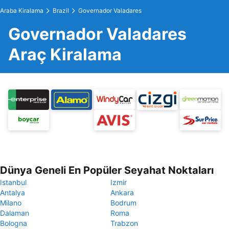
Araba Kiralama
Brazil
Governador Valadares
Governador Valadares
Araç Kiralama
Dünya Geneli En Popüler Seyahat Noktaları
Istanbul
Izmir
Antalya
Ankara
Milano
Bodrum
Dalaman
Roma
Bologna
Trabzon