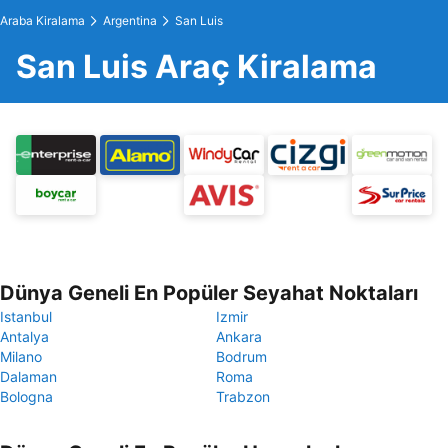
Araba Kiralama
Argentina
San Luis
San Luis Araç Kiralama
Dünya Geneli En Popüler Seyahat Noktaları
Istanbul
Izmir
Antalya
Ankara
Milano
Bodrum
Dalaman
Roma
Bologna
Trabzon