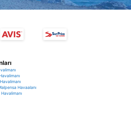
ları
avalimanı
Havalimanı
 Havalimanı
Malpensa Havaalanı
 Havalimanı