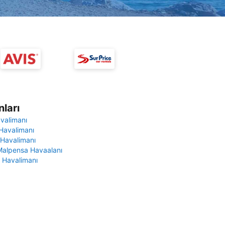
ları
avalimanı
Havalimanı
 Havalimanı
Malpensa Havaalanı
 Havalimanı