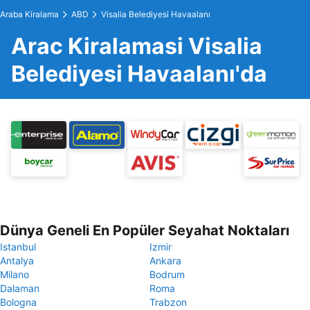
Araba Kiralama
ABD
Visalia Belediyesi Havaalanı
Arac Kiralamasi Visalia
Belediyesi Havaalanı'da
Dünya Geneli En Popüler Seyahat Noktaları
Istanbul
Izmir
Antalya
Ankara
Milano
Bodrum
Dalaman
Roma
Bologna
Trabzon