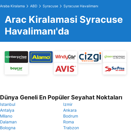
Araba Kiralama
ABD
Syracuse
Syracuse Havalimanı
Arac Kiralamasi Syracuse
Havalimanı'da
Dünya Geneli En Popüler Seyahat Noktaları
Istanbul
Izmir
Antalya
Ankara
Milano
Bodrum
Dalaman
Roma
Bologna
Trabzon