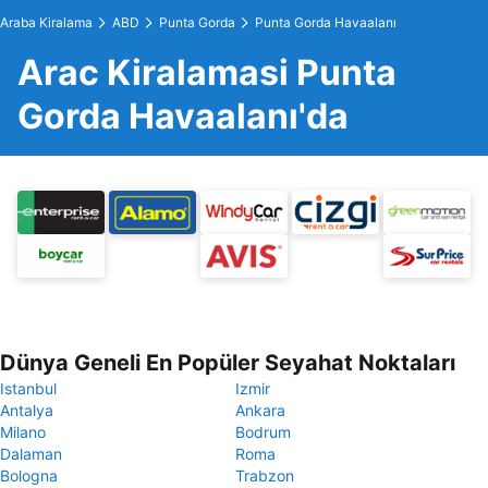
Araba Kiralama
ABD
Punta Gorda
Punta Gorda Havaalanı
Arac Kiralamasi Punta
Gorda Havaalanı'da
Dünya Geneli En Popüler Seyahat Noktaları
Istanbul
Izmir
Antalya
Ankara
Milano
Bodrum
Dalaman
Roma
Bologna
Trabzon