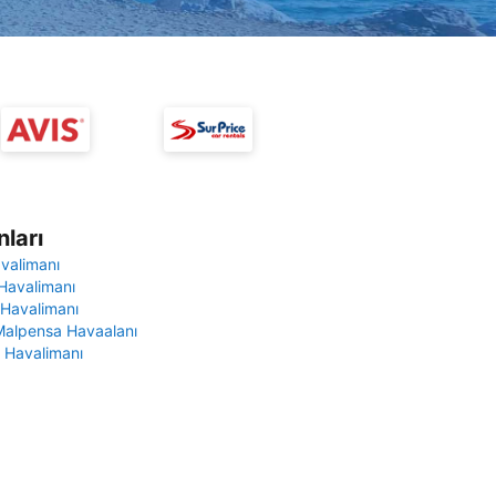
ları
avalimanı
Havalimanı
 Havalimanı
Malpensa Havaalanı
 Havalimanı