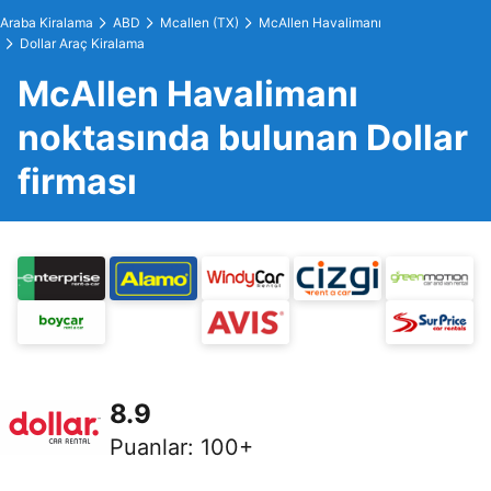
Araba Kiralama
ABD
Mcallen (TX)
McAllen Havalimanı
Dollar Araç Kiralama
McAllen Havalimanı
noktasında bulunan Dollar
firması
8.9
Puanlar
:
100+