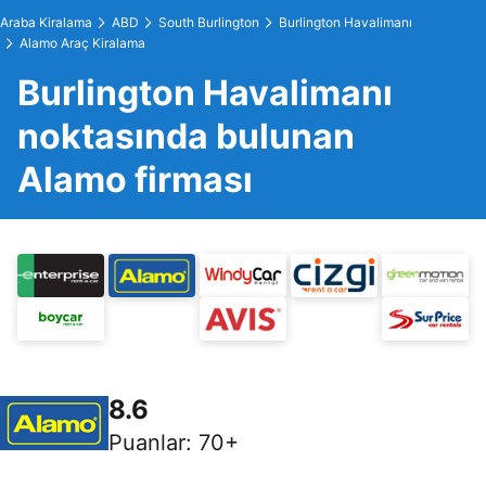
Araba Kiralama
ABD
South Burlington
Burlington Havalimanı
Alamo Araç Kiralama
Burlington Havalimanı
noktasında bulunan
Alamo firması
8.6
Puanlar
:
70+