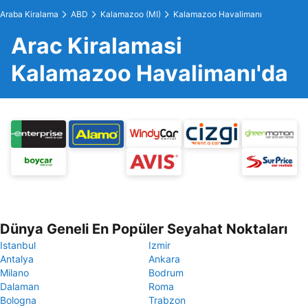
Araba Kiralama
ABD
Kalamazoo (MI)
Kalamazoo Havalimanı
Arac Kiralamasi
Kalamazoo Havalimanı'da
Dünya Geneli En Popüler Seyahat Noktaları
Istanbul
Izmir
Antalya
Ankara
Milano
Bodrum
Dalaman
Roma
Bologna
Trabzon