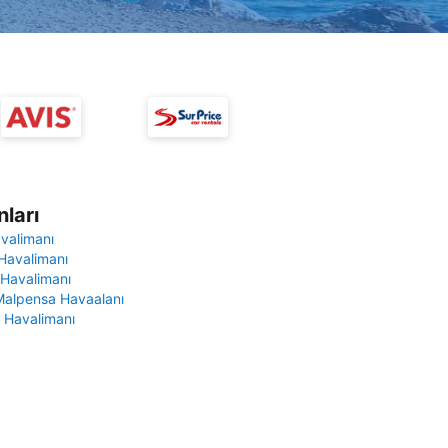
ları
avalimanı
Havalimanı
 Havalimanı
Malpensa Havaalanı
 Havalimanı