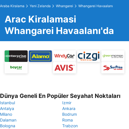
Araba Kiralama
Yeni Zelanda
Whangarei
Whangarei Havaalanı
Arac Kiralamasi
Whangarei Havaalanı'da
Dünya Geneli En Popüler Seyahat Noktaları
Istanbul
Izmir
Antalya
Ankara
Milano
Bodrum
Dalaman
Roma
Bologna
Trabzon