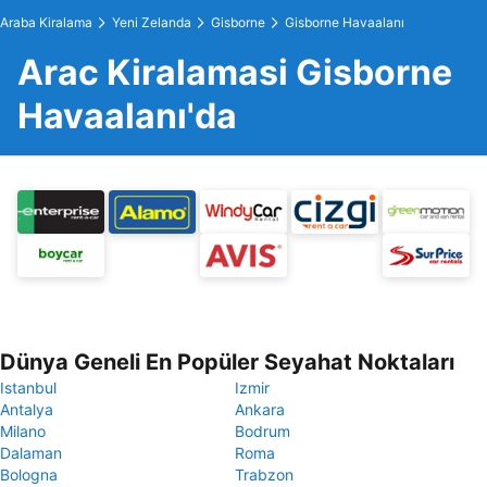
Araba Kiralama
Yeni Zelanda
Gisborne
Gisborne Havaalanı
Arac Kiralamasi Gisborne
Havaalanı'da
Dünya Geneli En Popüler Seyahat Noktaları
Istanbul
Izmir
Antalya
Ankara
Milano
Bodrum
Dalaman
Roma
Bologna
Trabzon