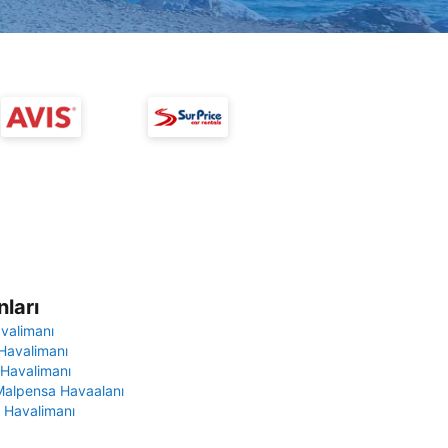
ları
avalimanı
Havalimanı
 Havalimanı
Malpensa Havaalanı
 Havalimanı