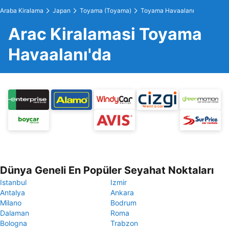
Araba Kiralama
Japan
Toyama (Toyama)
Toyama Havaalanı
Arac Kiralamasi Toyama
Havaalanı'da
Dünya Geneli En Popüler Seyahat Noktaları
Istanbul
Izmir
Antalya
Ankara
Milano
Bodrum
Dalaman
Roma
Bologna
Trabzon