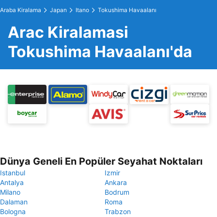
Araba Kiralama
Japan
Itano
Tokushima Havaalanı
Arac Kiralamasi
Tokushima Havaalanı'da
Dünya Geneli En Popüler Seyahat Noktaları
Istanbul
Izmir
Antalya
Ankara
Milano
Bodrum
Dalaman
Roma
Bologna
Trabzon