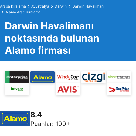
Araba Kiralama
Avustralya
Darwin
Darwin Havalimanı
Alamo Araç Kiralama
Darwin Havalimanı
noktasında bulunan
Alamo firması
8.4
Puanlar
:
100+