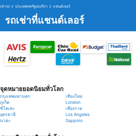
เช่ารถ
ประเทศสหรัฐอเมริกา
แชนด์เลอร์
รถเช่าที่แชนด์เลอร์
จุดหมายยอดนิยมทั่วโลก
กรุงเทพมหานคร
เชียงใหม่
ภูเก็ต
London
ชิโตเสะ
เชียงราย
อุดรธานี
Los Angeles
นาฮะ
Sapporo