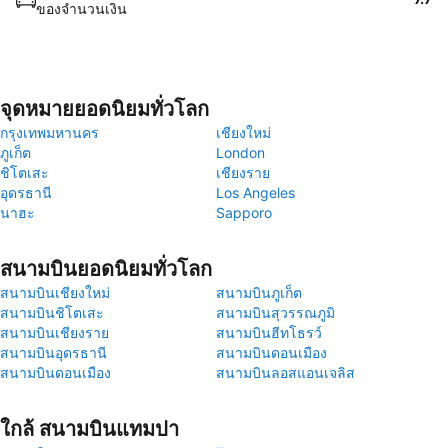
ของจำนวนเงิน
จุดหมายยอดนิยมทั่วโลก
กรุงเทพมหานคร
เชียงใหม่
ภูเก็ต
London
ชิโตเสะ
เชียงราย
อุดรธานี
Los Angeles
นาฮะ
Sapporo
สนามบินยอดนิยมทั่วโลก
สนามบินเชียงใหม่
สนามบินภูเก็ต
สนามบินชิโตเสะ
สนามบินสุวรรณภูมิ
สนามบินเชียงราย
สนามบินฮีทโธรว์
สนามบินอุดรธานี
สนามบินดอนเมือง
สนามบินดอนเมือง
สนามบินลอสแอนเจลิส
ใกล้ สนามบินแทมปา