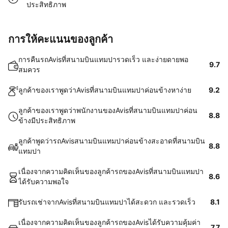
ประสิทธิภาพ
การให้คะแนนของลูกค้า
การคืนรถAvisที่สนามบินแทมปารวดเร็ว และง่ายดายพอ
9.7
สมควร
ลูกค้าของเราพูดว่าAvisที่สนามบินแทมปาค่อนข้างหาง่าย
9.2
ลูกค้าของเราพูดว่าพนักงานของAvisที่สนามบินแทมปาค่อน
8.8
ข้างมีประสิทธิภาพ
ลูกค้าพูดว่ารถAvisสนามบินแทมปาค่อนข้างสะอาดที่สนามบิน
8.8
แทมปา
เนื่องจากความคิดเห็นของลูกค้ารถของAvisที่สนามบินแทมปา
8.6
ได้รับความพอใจ
รับรถเช่าจากAvisที่สนามบินแทมปาได้สะดวก และรวดเร็ว
8.1
เนื่องจากความคิดเห็นของลูกค้ารถของAvisได้รับความคุ้มค่า
7.7