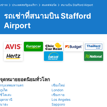
เช่ารถ
ประเทศสหรัฐอเมริกา
สแตฟฟอร์ด
สนามบิน Stafford Airport
รถเช่าที่สนามบิน Stafford
Airport
จุดหมายยอดนิยมทั่วโลก
กรุงเทพมหานคร
เชียงใหม่
ภูเก็ต
London
ชิโตเสะ
เชียงราย
อุดรธานี
Los Angeles
นาฮะ
Sapporo