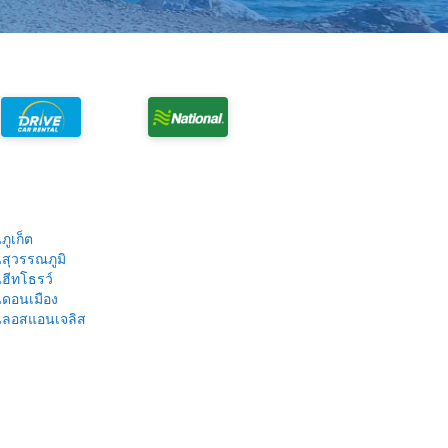
ูเก็ต
สุวรรณภูมิ
ฮีทโธรว์
ดอนเมือง
นลอสแอนเจลิส