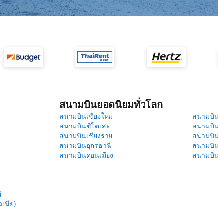
สนามบินยอดนิยมทั่วโลก
สนามบินเชียงใหม่
สนามบินภ
สนามบินชิโตเสะ
สนามบิน
สนามบินเชียงราย
สนามบิน
สนามบินอุดรธานี
สนามบิน
สนามบินดอนเมือง
สนามบิ
์
วเนีย)