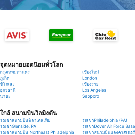
จุดหมายยอดนิยมทั่วโลก
กรุงเทพมหานคร
เชียงใหม่
ภูเก็ต
London
ชิโตเสะ
เชียงราย
อุดรธานี
Los Angeles
นาฮะ
Sapporo
ใกล้ สนามบินวิลมิงตัน
รถเช่าสนามบินฟิลาเดลเฟีย
รถเช่าPhiladelphia (PA)
รถเช่าGlenside, PA
รถเช่าDover Air Force Base
รถเช่าสนามบิน Northeast Philadelphia
รถเช่าสนามบินแลงคาสเตอร์