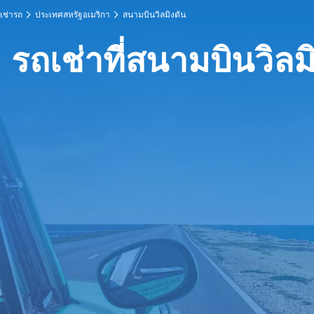
เช่ารถ
ประเทศสหรัฐอเมริกา
สนามบินวิลมิงตัน
รถเช่าที่สนามบินวิลม