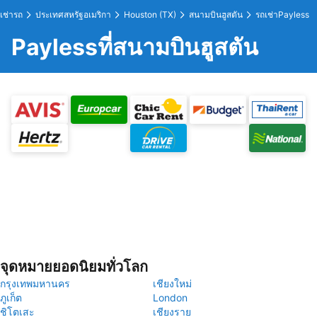
เช่ารถ
ประเทศสหรัฐอเมริกา
Houston (TX)
สนามบินฮูสตัน
รถเช่าPayless
Paylessที่สนามบินฮูสตัน
จุดหมายยอดนิยมทั่วโลก
กรุงเทพมหานคร
เชียงใหม่
ภูเก็ต
London
ชิโตเสะ
เชียงราย