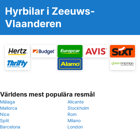
Hyrbilar i Zeeuws-
Vlaanderen
Världens mest populära resmål
Málaga
Alicante
Mallorca
Stockholm
Nice
Rom
Split
Milano
Barcelona
London