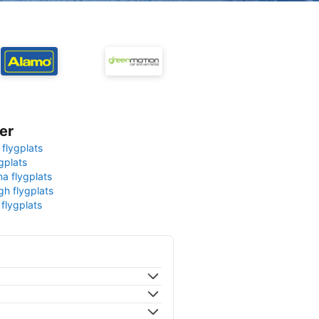
er
 flygplats
gplats
na flygplats
gh flygplats
 flygplats