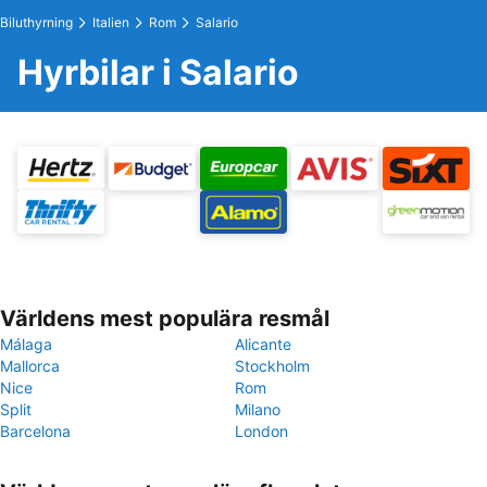
Biluthyrning
Italien
Rom
Salario
Hyrbilar i Salario
Världens mest populära resmål
Málaga
Alicante
Mallorca
Stockholm
Nice
Rom
Split
Milano
Barcelona
London