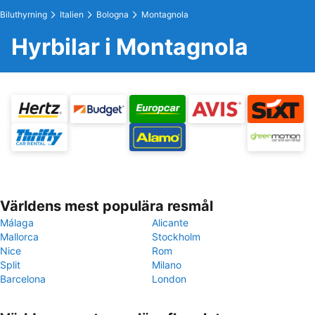
Biluthyrning
Italien
Bologna
Montagnola
Hyrbilar i Montagnola
Världens mest populära resmål
Málaga
Alicante
Mallorca
Stockholm
Nice
Rom
Split
Milano
Barcelona
London