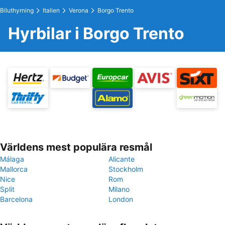
Biluthyrning
Italien
Verona
Borgo Trento
Hyrbilar i Borgo Trento
Världens mest populära resmål
Málaga
Alicante
Mallorca
Stockholm
Nice
Rom
Split
Milano
Barcelona
London